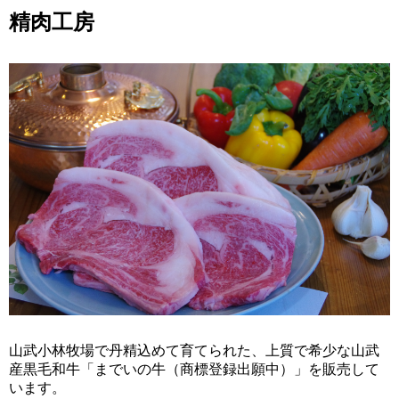
精肉工房
山武小林牧場で丹精込めて育てられた、上質で希少な山武
産黒毛和牛「までいの牛（商標登録出願中）」を販売して
います。